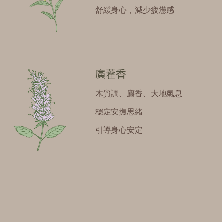
舒緩身心，減少疲憊感
廣藿香
木質調、麝香、大地氣息
穩定安撫思緒
引導身心安定