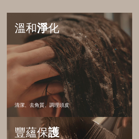
溫和
淨
化
清潔、去角質、調理頭皮
豐蘊保
護