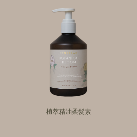
植萃精油柔髮素