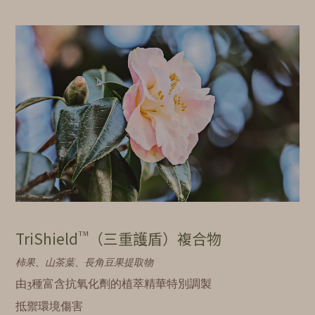
™
TriShield
（三重護盾）複合物
柿果、山茶葉、長角豆果提取物
由3種富含抗氧化劑的植萃精華特別調製
抵禦環境傷害