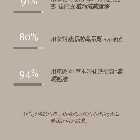
91%
露"後頭皮
感到清爽潔淨
80%
用家對
產品的高品質
表示滿意
94%
用家認同"草本淨化洗髮露"
容
易起泡
*針對36名試用者，根據指示使用本產品3天后
自我評估之結果。