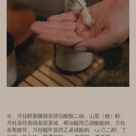
水、月桂醇聚醚磺基琥珀酸酯二鈉、山梨（糖）醇、
月桂基羥基磺基甜菜堿、椰油醯羥乙磺酸酯鈉、月桂
基葡糖苷、月桂醯甲基羥乙基磺酸鈉、1,2-己二醇、丁