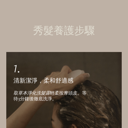
秀髮養護步驟
1.
清新潔淨，柔和舒適感
取草本淨化洗髮露
輕柔按摩頭皮。等
待3分鐘後徹底洗淨。