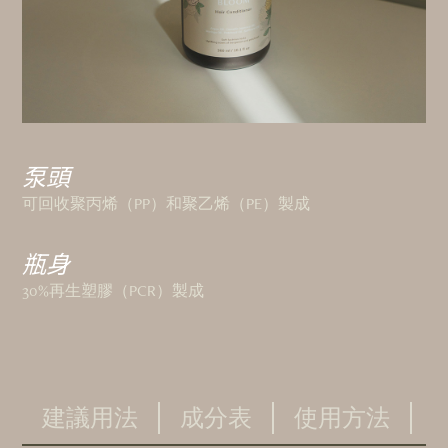
泵頭
可回收聚丙烯（PP）和聚乙烯（PE）製成
瓶身
30%再生塑膠（PCR）製成
建議用法
成分表
使用方法