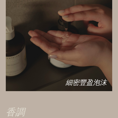
細密豐盈泡沫
香調