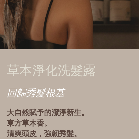
草本淨化洗髮露
回歸秀髮根基
大自然賦予的潔淨新生。
東方草木香。
清爽頭皮，強韌秀髮。