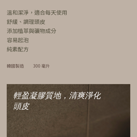
溫和潔淨，適合每天使用
舒緩、調理頭皮
添加植萃與礦物成分
容易起泡
純素配方
韓國製造
300 毫升
輕盈凝膠質地，清爽淨化
頭皮