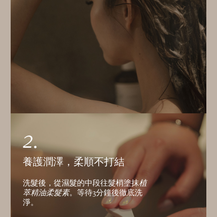
2.
養護潤澤，柔順不打結
洗髮後，從濕髮的中段往髮梢塗抹
植
萃精油柔髮素
。等待3分鐘後徹底洗
淨。