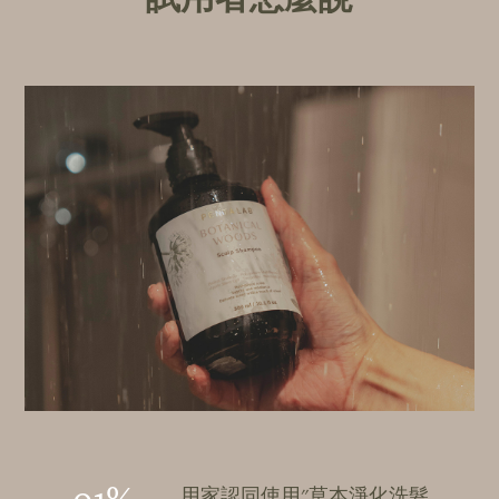
用家認同使用"草本淨化洗髮